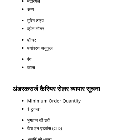
मटेरियल
अन्य
मूविंग टाइप
व्हील लोडर
फ़ीचर
पर्यावरण अनुकूल
रंग
काला
अंडरकरार्ज कैरियर रोलर व्यापार सूचना
Minimum Order Quantity
1 टुकड़ा
भुगतान की शर्तें
कैश इन एडवांस (CID)
आपूर्ति की क्षमता